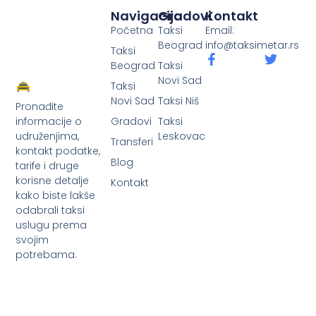
Navigacija
Gradovi
Kontakt
Početna
Taksi
Email:
Beograd
info@taksimetar.rs
Taksi
Beograd
Taksi
Novi Sad
Taksi
Novi Sad
Taksi Niš
Pronađite
Gradovi
Taksi
informacije o
Leskovac
udruženjima,
Transferi
kontakt podatke,
Blog
tarife i druge
korisne detalje
Kontakt
kako biste lakše
odabrali taksi
uslugu prema
svojim
potrebama.