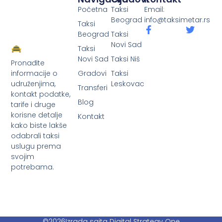
Početna
Taksi
Email:
Beograd
info@taksimetar.rs
Taksi
Beograd
Taksi
Novi Sad
Taksi
Novi Sad
Taksi Niš
Pronađite
Gradovi
Taksi
informacije o
Leskovac
udruženjima,
Transferi
kontakt podatke,
Blog
tarife i druge
korisne detalje
Kontakt
kako biste lakše
odabrali taksi
uslugu prema
svojim
potrebama.
©2026
Izrada sajta Digital Strategy One