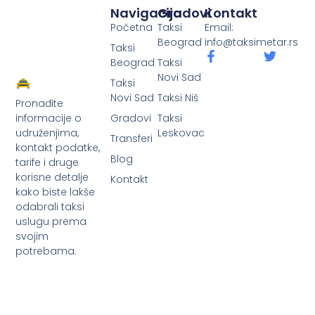
Navigacija
Gradovi
Kontakt
Početna
Taksi
Email:
Beograd
info@taksimetar.rs
Taksi
Beograd
Taksi
Novi Sad
Taksi
Novi Sad
Taksi Niš
Pronađite
Gradovi
Taksi
informacije o
Leskovac
udruženjima,
Transferi
kontakt podatke,
Blog
tarife i druge
korisne detalje
Kontakt
kako biste lakše
odabrali taksi
uslugu prema
svojim
potrebama.