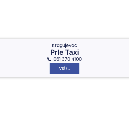
Kragujevac
Prle Taxi
061 370 4100
VIŠE...