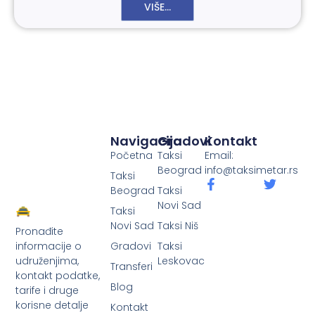
VIŠE...
Navigacija
Gradovi
Kontakt
Početna
Taksi
Email:
Beograd
info@taksimetar.rs
Taksi
Beograd
Taksi
Novi Sad
Taksi
Novi Sad
Taksi Niš
Pronađite
Gradovi
Taksi
informacije o
Leskovac
udruženjima,
Transferi
kontakt podatke,
Blog
tarife i druge
korisne detalje
Kontakt