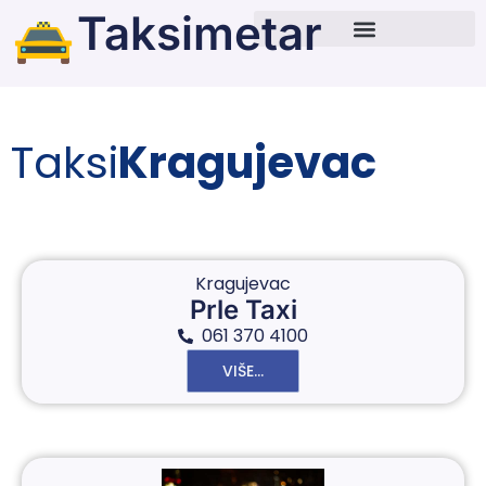
Taksimetar
Taksi
Kragujevac
Kragujevac
Prle Taxi
061 370 4100
VIŠE...