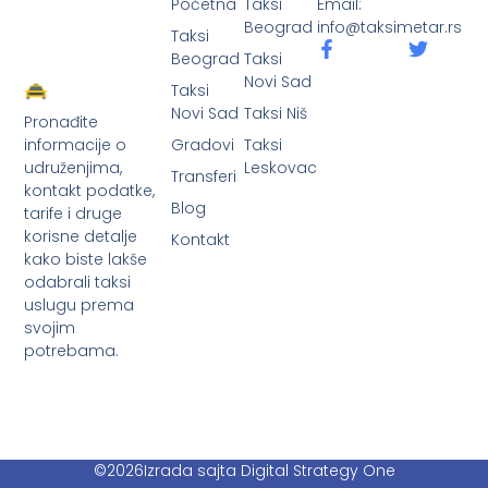
Početna
Taksi
Email:
Beograd
info@taksimetar.rs
Taksi
Beograd
Taksi
Novi Sad
Taksi
Novi Sad
Taksi Niš
Pronađite
Gradovi
Taksi
informacije o
Leskovac
udruženjima,
Transferi
kontakt podatke,
Blog
tarife i druge
korisne detalje
Kontakt
kako biste lakše
odabrali taksi
uslugu prema
svojim
potrebama.
©2026
Izrada sajta Digital Strategy One