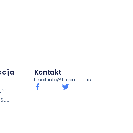
cija
Kontakt
Email: info@taksimetar.rs
grad
i Sad