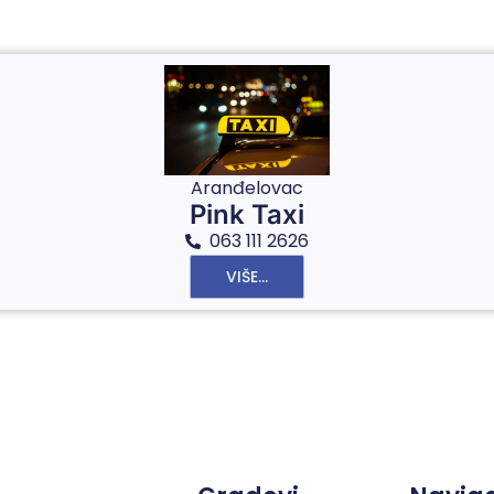
Aranđelovac
Pink Taxi
063 111 2626
VIŠE...