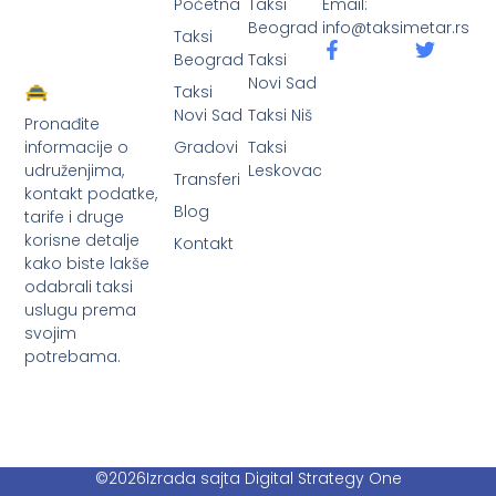
Početna
Taksi
Email:
Beograd
info@taksimetar.rs
Taksi
Beograd
Taksi
Novi Sad
Taksi
Novi Sad
Taksi Niš
Pronađite
Gradovi
Taksi
informacije o
Leskovac
udruženjima,
Transferi
kontakt podatke,
Blog
tarife i druge
korisne detalje
Kontakt
kako biste lakše
odabrali taksi
uslugu prema
svojim
potrebama.
©2026
Izrada sajta Digital Strategy One