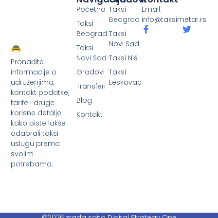
Početna
Taksi
Email:
Beograd
info@taksimetar.rs
Taksi
Beograd
Taksi
Novi Sad
Taksi
Novi Sad
Taksi Niš
Pronađite
Gradovi
Taksi
informacije o
Leskovac
udruženjima,
Transferi
kontakt podatke,
Blog
tarife i druge
korisne detalje
Kontakt
kako biste lakše
odabrali taksi
uslugu prema
svojim
potrebama.
©2026
Izrada sajta Digital Strategy One