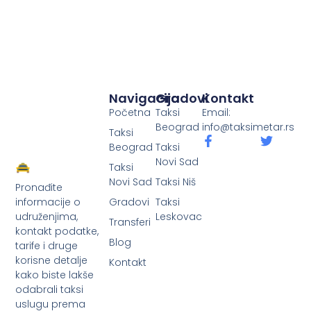
Navigacija
Gradovi
Kontakt
Početna
Taksi
Email:
Beograd
info@taksimetar.rs
Taksi
Beograd
Taksi
Novi Sad
Taksi
Novi Sad
Taksi Niš
Pronađite
Gradovi
Taksi
informacije o
Leskovac
udruženjima,
Transferi
kontakt podatke,
Blog
tarife i druge
korisne detalje
Kontakt
kako biste lakše
odabrali taksi
uslugu prema