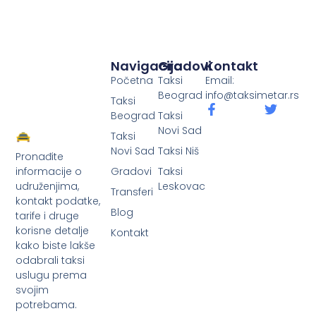
Navigacija
Gradovi
Kontakt
Početna
Taksi
Email:
Beograd
info@taksimetar.rs
Taksi
Beograd
Taksi
Novi Sad
Taksi
Novi Sad
Taksi Niš
Pronađite
Gradovi
Taksi
informacije o
Leskovac
udruženjima,
Transferi
kontakt podatke,
Blog
tarife i druge
korisne detalje
Kontakt
kako biste lakše
odabrali taksi
uslugu prema
svojim
potrebama.