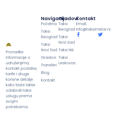
Navigacija
Gradovi
Kontakt
Početna
Taksi
Email:
Beograd
info@taksimetar.rs
Taksi
Beograd
Taksi
Novi Sad
Taksi
Novi Sad
Taksi Niš
Pronađite
Gradovi
Taksi
informacije o
Leskovac
udruženjima,
Transferi
kontakt podatke,
Blog
tarife i druge
korisne detalje
Kontakt
kako biste lakše
odabrali taksi
uslugu prema
svojim
potrebama.