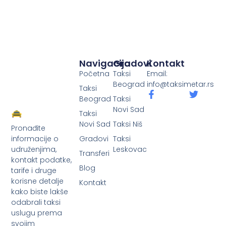
Navigacija
Gradovi
Kontakt
Početna
Taksi
Email:
Beograd
info@taksimetar.rs
Taksi
Beograd
Taksi
Novi Sad
Taksi
Novi Sad
Taksi Niš
Pronađite
Gradovi
Taksi
informacije o
Leskovac
udruženjima,
Transferi
kontakt podatke,
Blog
tarife i druge
korisne detalje
Kontakt
kako biste lakše
odabrali taksi
uslugu prema
svojim